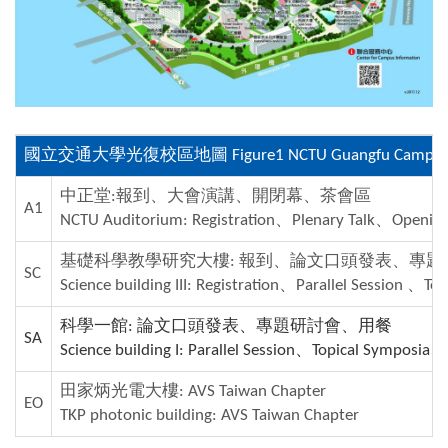
國立交通大學光復校區地圖
Figure1 NCTU Guangfu Campu
中正堂
:
報到、大會演講、開閉幕、茶會區
A1
NCTU Auditorium: Registration
、
Plenary Talk
、
Opening
基礎科學教學研究大樓
:
報到、論文口頭發表、專題
SC
Science building III: Registration
、
Parallel Session
、
Top
科學一館
:
論文口頭發表、專題研討會、用餐
SA
Science building I: Parallel Session
、
Topical Symposia
、
田家炳光電大樓
:
AVS Taiwan Chapter
EO
TKP photonic building: AVS Taiwan Chapter